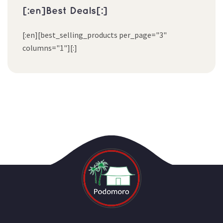
[:en]Best Deals[:]
[:en][best_selling_products per_page="3"
columns="1"][:]