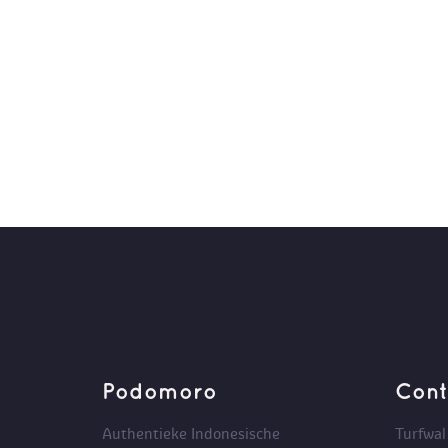
Podomoro
Cont
Authentieke Indonesische
Turfwal