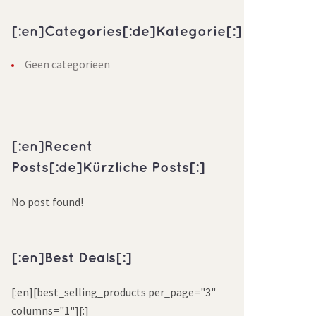
[:en]Categories[:de]Kategorie[:]
Geen categorieën
[:en]Recent
Posts[:de]Kürzliche Posts[:]
No post found!
[:en]Best Deals[:]
[:en][best_selling_products per_page="3"
columns="1"][:]