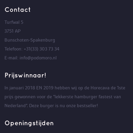
Contact
Turfwal 5
3751 AP
Bunschoten-Spakenburg
Telefoon: +31(33) 303 73 34
E-mail: info@podomoro.nl
Prijswinnaar!
In januari 2018 EN 2019 hebben wij op de Horecava de 1ste
prijs gewonnen voor de "lekkerste hamburger fastest van
Nederland". Deze burger is nu onze bestseller!
Openingstijden