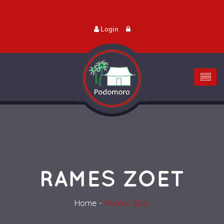
Login
RAMES ZOET
Home
Rames Zoet