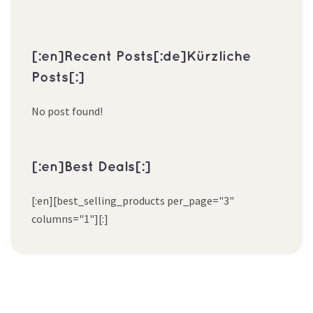
[:en]Recent Posts[:de]Kürzliche
Posts[:]
No post found!
[:en]Best Deals[:]
[:en][best_selling_products per_page="3"
columns="1"][:]